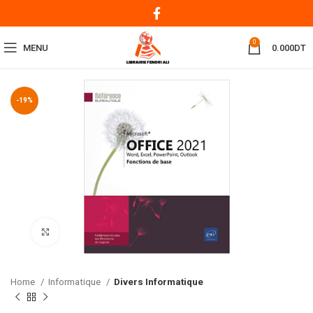
0
MENU
0.000
DT
-19%
Click to enlarge
Home
Informatique
Divers Informatique