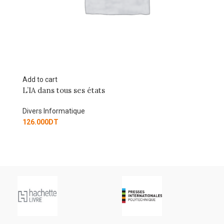
Add to cart
Ad
L’IA dans tous ses états
Ut
Divers Informatique
Di
126.000
DT
67