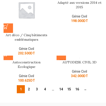
Adapté aux versions 2014 et
2015
Génie Civil
198.000
DT
Art déco / Cinq bâtiments
emblématiques
Génie Civil
202.500
DT
SOLD
Autoconstruction
AUTODESK CIVIL 3D
OUT
Ecologique
Génie Civil
Génie Civil
342.000
DT
100.625
DT
1
2
3
4
…
14
15
16
→