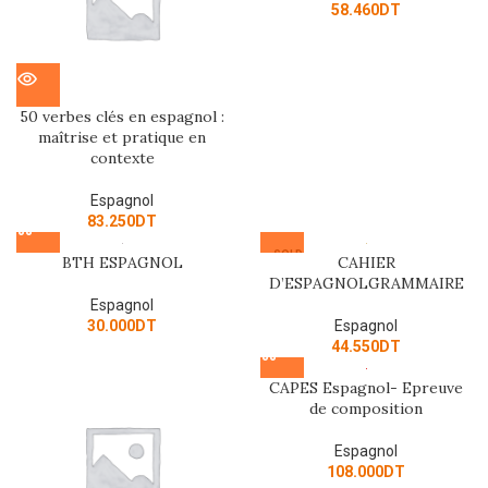
58.460
DT
50 verbes clés en espagnol :
maîtrise et pratique en
contexte
Espagnol
83.250
DT
SOLD
BTH ESPAGNOL
CAHIER
OUT
D’ESPAGNOLGRAMMAIRE
Espagnol
30.000
DT
Espagnol
44.550
DT
CAPES Espagnol- Epreuve
de composition
Espagnol
108.000
DT