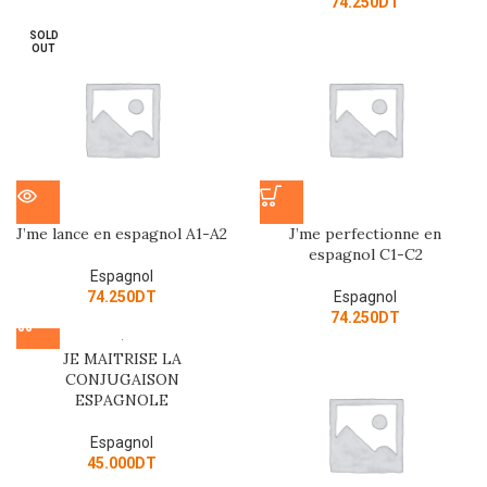
74.250
DT
SOLD
OUT
J’me lance en espagnol A1-A2
J’me perfectionne en
espagnol C1-C2
Espagnol
74.250
DT
Espagnol
74.250
DT
JE MAITRISE LA
CONJUGAISON
ESPAGNOLE
Espagnol
45.000
DT