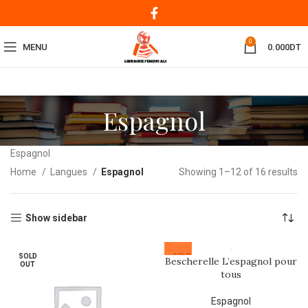
0
MENU
0.000
DT
Espagnol
Espagnol
Home
Langues
Espagnol
Showing 1–12 of 16 results
Show sidebar
SOLD
SOLD
Bescherelle L’espagnol pour
OUT
OUT
tous
Espagnol