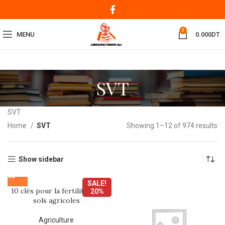
0
MENU
0.000
DT
SVT
SVT
Home
SVT
Showing 1–12 of 974 results
Show sidebar
SALE!
10 clés pour la fertilité des
20%
sols agricoles
Agriculture