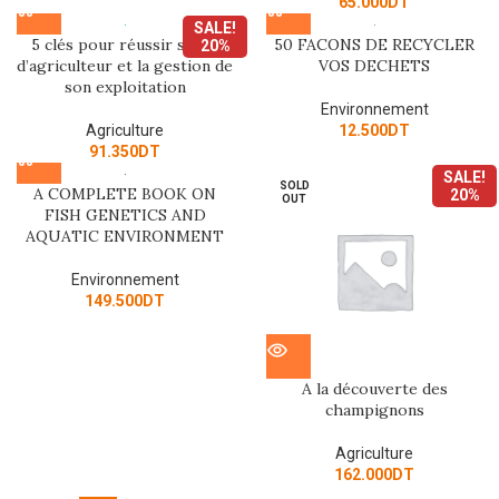
65.000
DT
SALE!
5 clés pour réussir sa vie
50 FACONS DE RECYCLER
20%
d’agriculteur et la gestion de
VOS DECHETS
son exploitation
Environnement
Agriculture
12.500
DT
91.350
DT
SALE!
SOLD
A COMPLETE BOOK ON
20%
OUT
FISH GENETICS AND
AQUATIC ENVIRONMENT
Environnement
149.500
DT
A la découverte des
champignons
Agriculture
162.000
DT