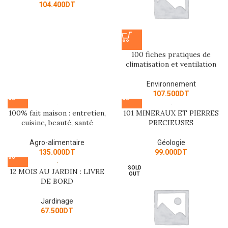
104.400
DT
100 fiches pratiques de
climatisation et ventilation
Environnement
107.500
DT
100% fait maison : entretien,
101 MINERAUX ET PIERRES
cuisine, beauté, santé
PRECIEUSES
Agro-alimentaire
Géologie
135.000
DT
99.000
DT
SOLD
12 MOIS AU JARDIN : LIVRE
OUT
DE BORD
Jardinage
67.500
DT