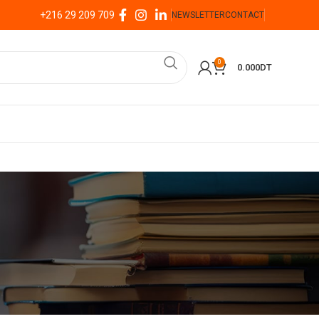
+216 29 209 709
NEWSLETTER
CONTACT
0
0.000
DT