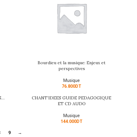
Bourdieu et la musique: Enjeux et
READ MORE
perspectives
Musique
76.800
DT
S…
CHANT’IDEES GUIDE PEDAGOGIQUE
ADD TO CART
ET CD AUDO
Musique
144.000
DT
8
9
→