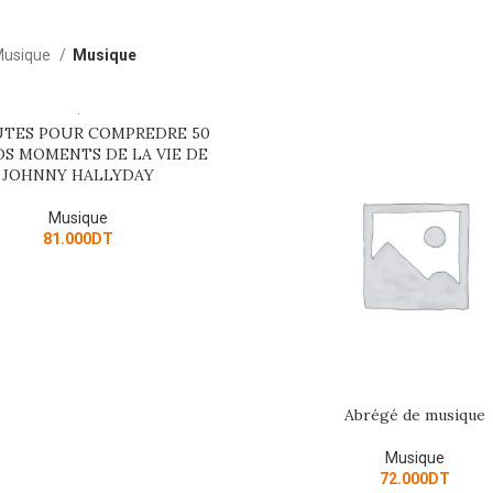
usique
Musique
UTES POUR COMPREDRE 50
E
S MOMENTS DE LA VIE DE
JOHNNY HALLYDAY
Musique
81.000
DT
Abrégé de musique
ADD TO CART
Musique
72.000
DT