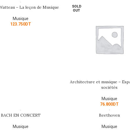
SOLD
Watteau – La leçon de Musique
ART
OUT
Musique
123.750
DT
Architecture et musique – Es
READ MORE
sociétés
Musique
76.800
DT
BACH EN CONCERT
Beethoven
ART
ADD TO CART
Musique
Musique