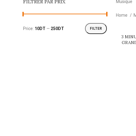
FILTRER PAR PRIX
Musique
Home
M
Price:
10DT
—
250DT
FILTER
Min
Max
SOLD
3 MIN
READ MOR
price
price
OUT
GRAND