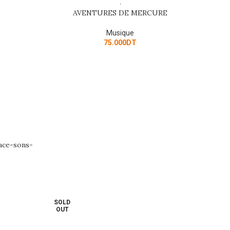
AVENTURES DE MERCURE
ADD TO CART
Musique
75.000
DT
pace-sons-
SOLD
OUT