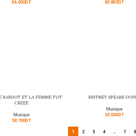
56.000
DT
80.850
DT
E BARDOT ET LA FEMME FUT
BRITNEY SPEARS OOP
ART
ADD TO CART
CREEE
Musique
Musique
20.000
DT
38.700
DT
1
2
3
4
…
7