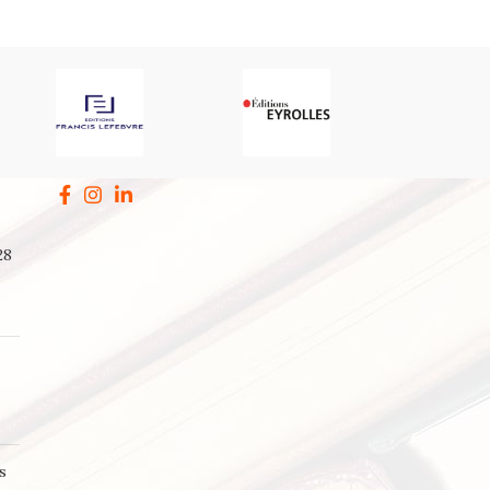
28
a
s