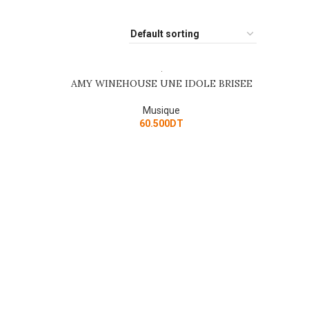
AMY WINEHOUSE UNE IDOLE BRISEE
ADD TO CART
Musique
60.500
DT