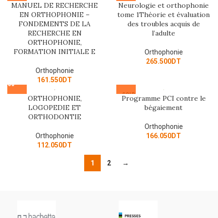
MANUEL DE RECHERCHE
Neurologie et orthophonie
EN ORTHOPHONIE –
tome 1Théorie et évaluation
FONDEMENTS DE LA
des troubles acquis de
RECHERCHE EN
l’adulte
ORTHOPHONIE,
FORMATION INITIALE E
Orthophonie
265.500
DT
Orthophonie
161.550
DT
SOLD
ORTHOPHONIE,
Programme PCI contre le
OUT
LOGOPEDIE ET
bégaiement
ORTHODONTIE
Orthophonie
Orthophonie
166.050
DT
112.050
DT
1
2
→