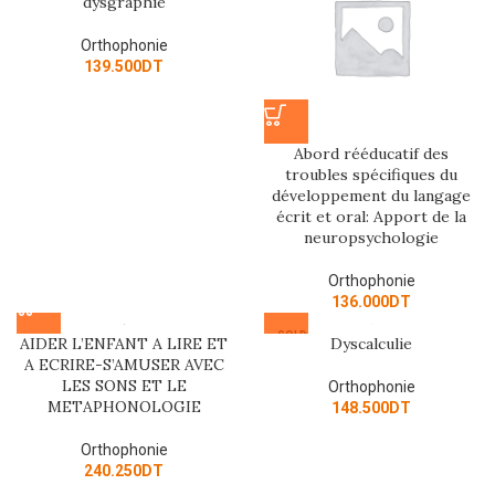
dysgraphie
Orthophonie
139.500
DT
Abord rééducatif des
troubles spécifiques du
développement du langage
écrit et oral: Apport de la
neuropsychologie
Orthophonie
136.000
DT
SOLD
AIDER L’ENFANT A LIRE ET
Dyscalculie
OUT
A ECRIRE-S’AMUSER AVEC
LES SONS ET LE
Orthophonie
METAPHONOLOGIE
148.500
DT
Orthophonie
240.250
DT