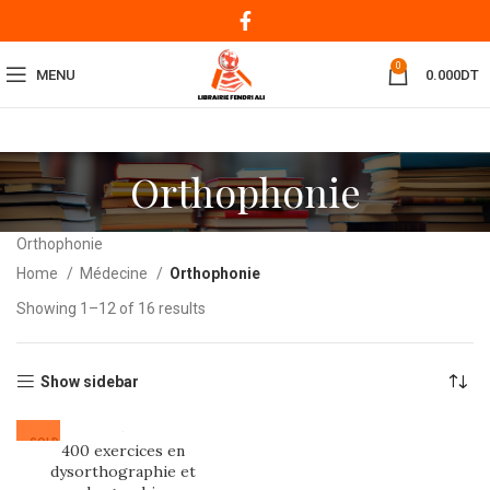
0
MENU
0.000
DT
Orthophonie
Orthophonie
Home
Médecine
Orthophonie
Showing 1–12 of 16 results
Show sidebar
SOLD
400 exercices en
OUT
dysorthographie et