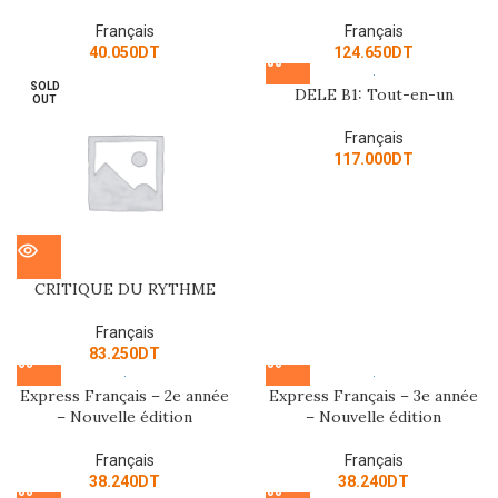
Français
Français
40.050
DT
124.650
DT
SOLD
DELE B1: Tout-en-un
OUT
Français
117.000
DT
CRITIQUE DU RYTHME
Français
83.250
DT
Express Français – 2e année
Express Français – 3e année
– Nouvelle édition
– Nouvelle édition
Français
Français
38.240
DT
38.240
DT