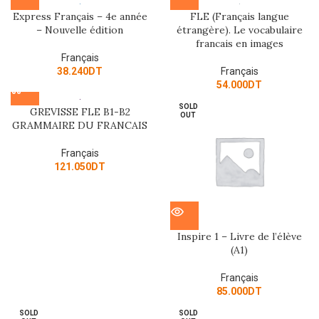
Express Français – 4e année
FLE (Français langue
– Nouvelle édition
étrangère). Le vocabulaire
francais en images
Français
38.240
DT
Français
54.000
DT
SOLD
GREVISSE FLE B1-B2
OUT
GRAMMAIRE DU FRANCAIS
Français
121.050
DT
Inspire 1 – Livre de l’élève
(A1)
Français
85.000
DT
SOLD
SOLD