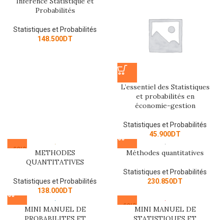
Inférence Statistique et
Probabilités
Statistiques et Probabilités
148.500
DT
L’essentiel des Statistiques
et probabilités en
économie-gestion
Statistiques et Probabilités
45.900
DT
SOLD
METHODES
Méthodes quantitatives
OUT
QUANTITATIVES
Statistiques et Probabilités
Statistiques et Probabilités
230.850
DT
138.000
DT
SOLD
MINI MANUEL DE
MINI MANUEL DE
OUT
PROBABILITES ET
STATISTIQUES ET