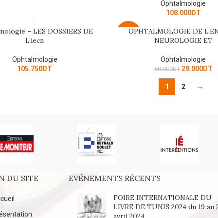
Ophtalmologie
108.000
DT
mologie – LES DOSSIERS DE
OPHTALMOLOGIE DE L’E
ART
ADD TO CART
-50%
L’iecn
NEUROLOGIE ET
Ophtalmologie
Ophtalmologie
105.750
DT
29.000
DT
58.000
DT
1
2
→
N DU SITE
EVÉNEMENTS RÉCENTS
FOIRE INTERNATIONALE DU
cueil
LIVRE DE TUNIS 2024 du 19 au 
ésentation
avril 2024