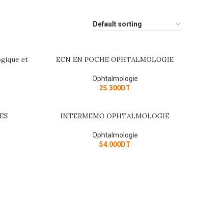
ogique et
ECN EN POCHE OPHTALMOLOGIE
ADD TO CART
Ophtalmologie
25.300
DT
SOLD
ES
INTERMEMO OPHTALMOLOGIE
READ MORE
OUT
Ophtalmologie
54.000
DT