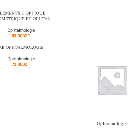
LEMENTS D’OPTIQUE
E
OMETRIQUE ET OPHTAL
Ophtalmologie
83.000
DT
KB OPHTALMOLOGIE
E
Ophtalmologie
72.000
DT
Ophtalmologie
ADD TO CART