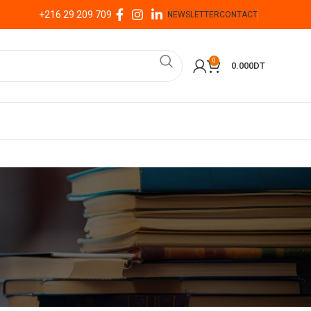
+216 29 209 709
NEWSLETTER
CONTACT
0
0.000
DT
e