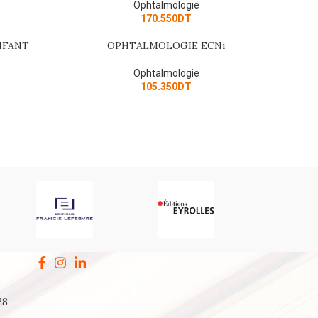
Ophtalmologie
170.550
DT
SOLD
NFANT
OPHTALMOLOGIE ECNi
READ MORE
OUT
Ophtalmologie
105.350
DT
28