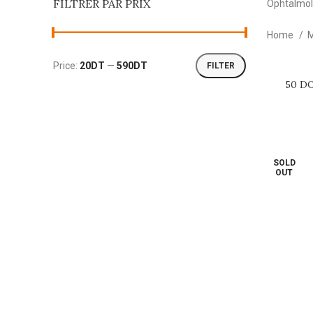
FILTRER PAR PRIX
Ophtalmol
Home
M
Price:
20DT
—
590DT
FILTER
Min
Max
50 D
ADD TO C
price
price
SOLD
OUT