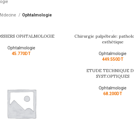
ogie
édecine
Ophtalmologie
OSSIERS OPHTALMOLOGIE
Chirurgie palpébrale: pathol
ART
ADD TO CART
esthétique
Ophtalmologie
45.770
DT
Ophtalmologie
449.550
DT
ETUDE TECHNIQUE D
ADD TO CART
SYST.OPTIQUES
Ophtalmologie
68.200
DT