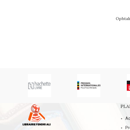
Ophtal
ADD TO C
PLA
Ac
Pr