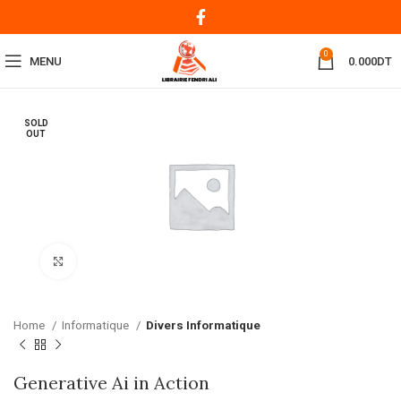
0
MENU
0.000
DT
SOLD
OUT
Click to enlarge
Home
Informatique
Divers Informatique
Generative Ai in Action