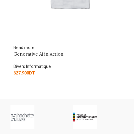
Read more
Ad
Generative Ai in Action
M
P
Divers Informatique
Di
627.900
DT
17