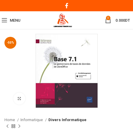
0
MENU
0.000
DT
-50%
Click to enlarge
Home
Informatique
Divers Informatique