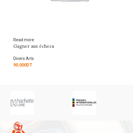
Read more
Ad
Gagner aux échecs
54
Divers Arts
Di
90.000
DT
67