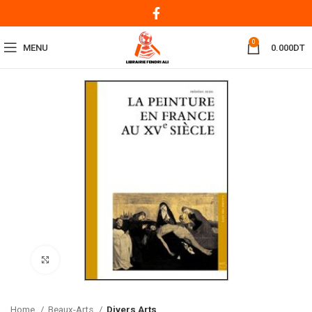
0
MENU
0.000
DT
Click to enlarge
Home
Beaux-Arts
Divers Arts