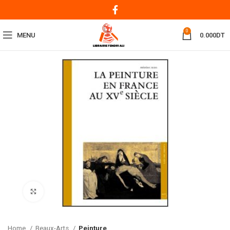
0
MENU
0.000
DT
Click to enlarge
Home
Beaux-Arts
Peinture