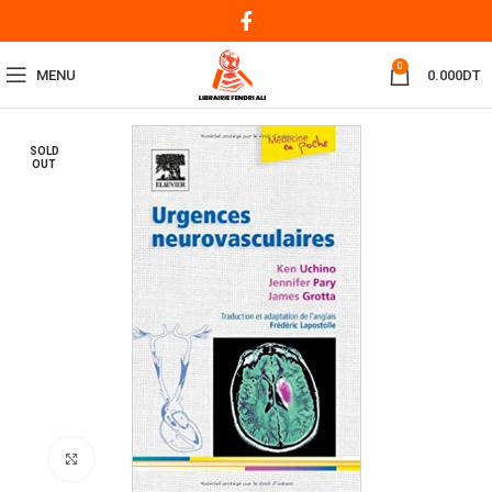
0
MENU
0.000
DT
SOLD
OUT
Click to enlarge