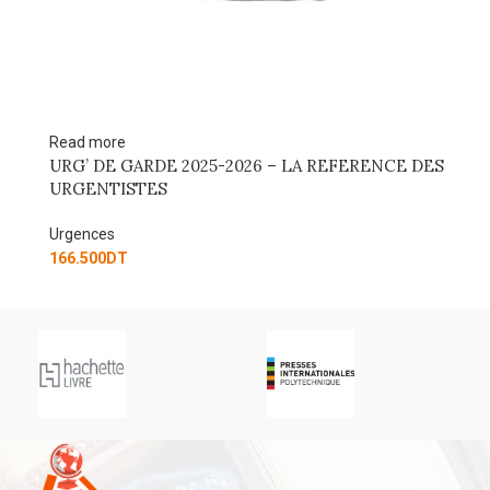
Read more
Re
URG’ DE GARDE 2025-2026 – LA REFERENCE DES
UR
URGENTISTES
Ur
Urgences
13
166.500
DT