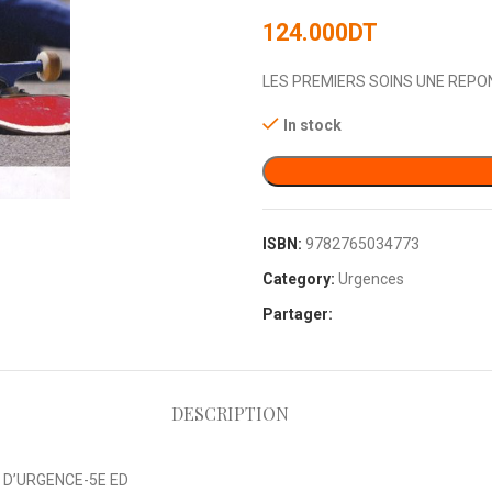
124.000
DT
LES PREMIERS SOINS UNE REPON
In stock
ISBN:
9782765034773
Category:
Urgences
Partager:
DESCRIPTION
 D’URGENCE-5E ED