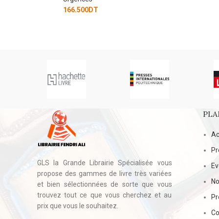
Urgences
DT
132.500
DT
PLA
Ac
Pr
GLS la Grande Librairie Spécialisée vous
E
propose des gammes de livre très variées
No
et bien sélectionnées de sorte que vous
trouvez tout ce que vous cherchez et au
Pr
prix que vous le souhaitez.
Co