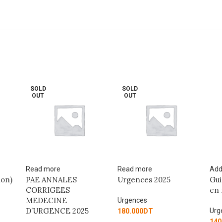
SOLD
S
OUT
O
Read more
Add to cart
Rea
Urgences 2025
Guide de traumatologie
Rai
en médecine d’urgence
en
Urgences
Urgences
Urg
180.000
DT
140.400
DT
139