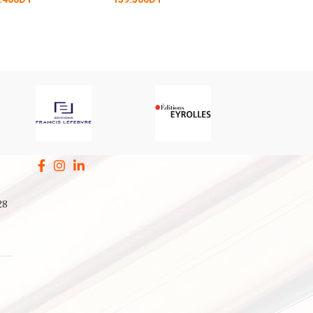
137.250
DT
28
a