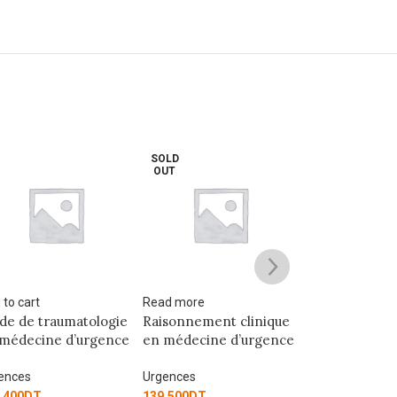
OLD
SOLD
SOLD
UT
OUT
OUT
d more
Read more
Read more
sonnement clinique
URGENCES
URG séniors :
 médecine d’urgence
NEUROVASCULAIRES
mémento de l
gériatrique
ences
Urgences
Urgences
.500
DT
68.080
DT