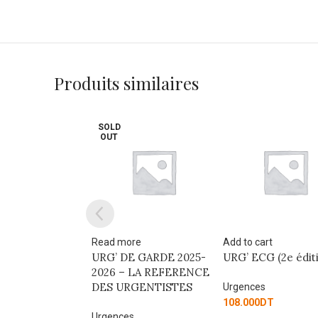
Produits similaires
SOLD
OUT
re
Add to cart
Read more
E GARDE 2025-
URG’ ECG (2e édition)
PAE ANNALES
 LA REFERENCE
CORRIGEES
RGENTISTES
MEDECINE
Urgences
D’URGENCE 2025
108.000
DT
s