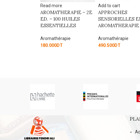
Add to cart
re
APPROCHES
HERAPIE – 2E
SENSORIELLES EN
00 HUILES
Add to cart
AROMATHERAPIE
TIELLES
CONSEIL EN
AROMATHERAPIE
Aromathérapie
2EME EDITION
érapie
490.500
DT
DT
Aromathérapie
189.000
DT
PLA
Ac