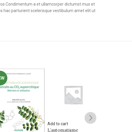
s eros.Condimentum a et ullamcorper dictumst mus et
 hac parturient scelerisque vestibulum amet elit ut
SOLD
OUT
 to cart
Read more
utomatisme
Valorisation 