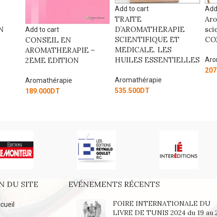
ind
Add to cart
Add to cart
TRAITE
Aromathérapie
Aro
D’AROMATHERAPIE
scientifique : extraits au
175
SCIENTIFIQUE ET
CO2 supercritique
MEDICALE. LES
 –
HUILES ESSENTIELLES
Aromathérapie
207.000
DT
Aromathérapie
535.500
DT
N DU SITE
EVÉNEMENTS RÉCENTS
FOIRE INTERNATIONALE DU
cueil
LIVRE DE TUNIS 2024 du 19 au 