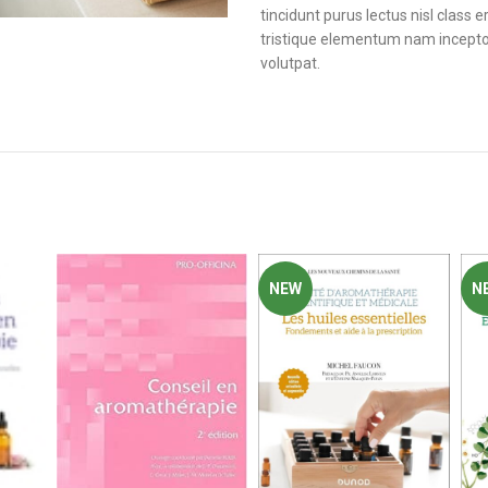
tincidunt purus lectus nisl clas
tristique elementum nam inceptos
volutpat.
NEW
NEW
Add
L’a