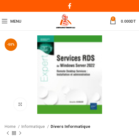
0
MENU
0.000
DT
-50%
Click to enlarge
Home
Informatique
Divers Informatique