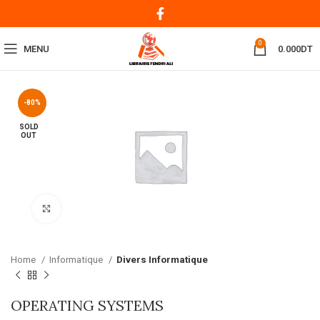
0
MENU
0.000
DT
-80%
SOLD
OUT
Click to enlarge
Home
Informatique
Divers Informatique
OPERATING SYSTEMS