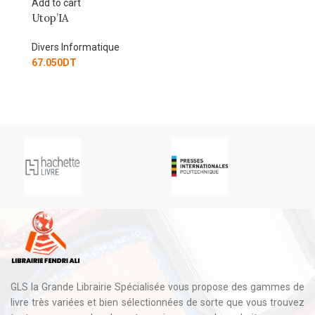
Add to cart
Re
Utop’IA
LL
en
to
Divers Informatique
67.050
DT
Di
55
GLS la Grande Librairie Spécialisée vous propose des gammes de
livre très variées et bien sélectionnées de sorte que vous trouvez