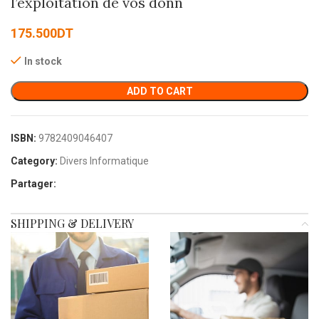
l’exploitation de vos donn
175.500
DT
In stock
ADD TO CART
ISBN:
9782409046407
Category:
Divers Informatique
Partager:
SHIPPING & DELIVERY