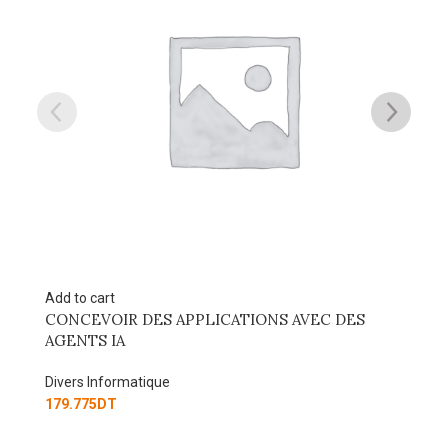
t
Add to cart
IR DES APPLICATIONS AVEC DES
L’IA dans tous ses 
IA
Divers Informatique
ormatique
126.000
DT
T