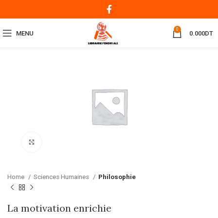
0
MENU
0.000
DT
Click to enlarge
Home
Sciences Humaines
Philosophie
La motivation enrichie