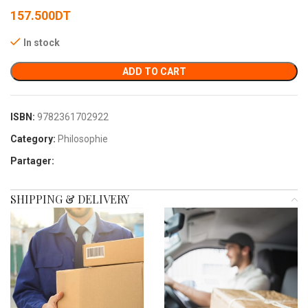
157.500
DT
In stock
ADD TO CART
ISBN:
9782361702922
Category:
Philosophie
Partager:
SHIPPING & DELIVERY