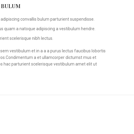
S BULUM
adipiscing convallis bulum parturient suspendisse.
tus quam a natoque adipiscing a vestibulum hendre.
ient scelerisque nibh lectus.
em vestibulum et in a a a purus lectus faucibus lobortis
s eros.Condimentum a et ullamcorper dictumst mus et
 hac parturient scelerisque vestibulum amet elit ut