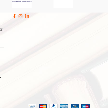
28
a
s