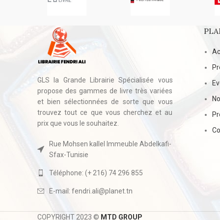
PLA
Ac
Pr
GLS la Grande Librairie Spécialisée vous
E
propose des gammes de livre très variées
No
et bien sélectionnées de sorte que vous
trouvez tout ce que vous cherchez et au
Pr
prix que vous le souhaitez.
Co
Rue Mohsen kallel Immeuble Abdelkafi-
Sfax-Tunisie
Téléphone: (+ 216) 74 296 855
E-mail: fendri.ali@planet.tn
COPYRIGHT 2023 ©
MTD GROUP