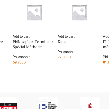
Add to cart
Add to cart
Add
nale.
Kant
Philosophie. La
Int
méthode de l’exemple
mét
l’i
Philosophie
Philosophie
72.000
DT
Phi
81.000
DT
63.