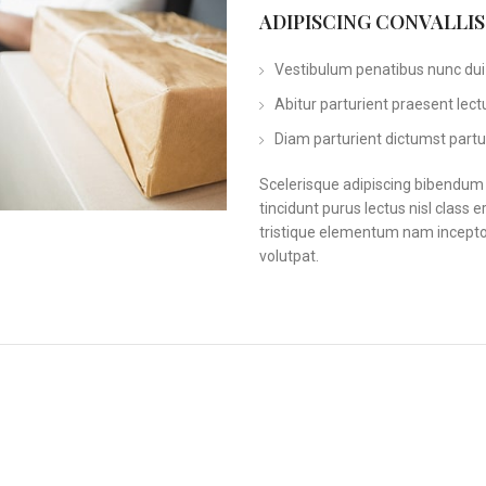
ADIPISCING CONVALLI
Vestibulum penatibus nunc dui 
Abitur parturient praesent lec
Diam parturient dictumst partur
Scelerisque adipiscing bibendum s
tincidunt purus lectus nisl clas
tristique elementum nam inceptos
volutpat.