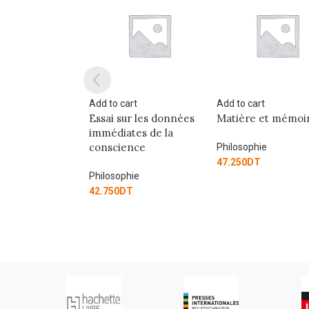
art
Add to cart
Add to cart
ur les données
Matière et mémoire
Philosophie. Termi
tes de la
Spécial Méthode.
ence
Philosophie
Philosophie
47.250
DT
hie
69.750
DT
T