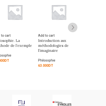
 to cart
Add to cart
Add to cart
roduction aux
ETHIQUE DE LA
Philosophie 10
hodologies de
CONSIDERATION
maginaire
Philosophie
Philosophie
80.000
DT
losophie
45.900
DT
000
DT