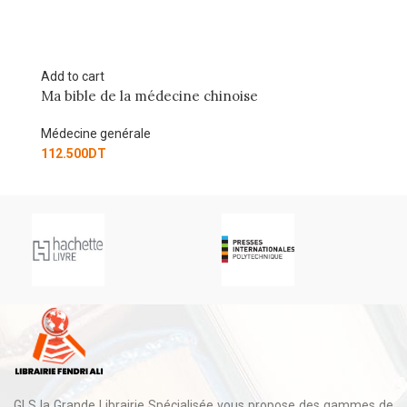
d to cart
Add to cart
a bible de la médecine chinoise
ECOS : Mé
édecine genérale
Médecine g
12.500
DT
108.000
DT
GLS la Grande Librairie Spécialisée vous propose des gammes de