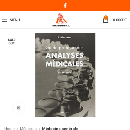
0
MENU
0.000
DT
SOLD
OUT
Click to enlarge
Home
Médecine
Médecine genérale