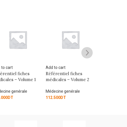
dd to cart
Add to cart
Add to cart
éférentiel fiches
Référentiel fiches
ECOS : 120 s
édicales – Volume 2
médicales – Volume 3
départ indi
édecine genérale
Médecine genérale
Médecine gen
12.500
DT
126.000
DT
130.500
DT