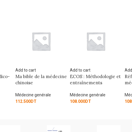
Add to cart
Add to cart
A
médecine
ECOS : Méthodologie et
Référentiel fiches
R
entraînements
médicales – Volume 1
m
e
Médecine genérale
Médecine genérale
M
108.000
DT
108.000
DT
1