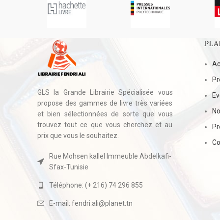
PLA
Ac
Pr
GLS la Grande Librairie Spécialisée vous
E
propose des gammes de livre très variées
No
et bien sélectionnées de sorte que vous
trouvez tout ce que vous cherchez et au
Pr
prix que vous le souhaitez.
Co
Rue Mohsen kallel Immeuble Abdelkafi-
Sfax-Tunisie
Téléphone: (+ 216) 74 296 855
E-mail: fendri.ali@planet.tn