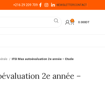
+216 29 209 709
NEWSLETTER
CONTACT
0
0.000
DT
nérale
IFSI Max autoévaluation 2e année – Etude
oévaluation 2e année –