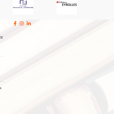
28
a
s