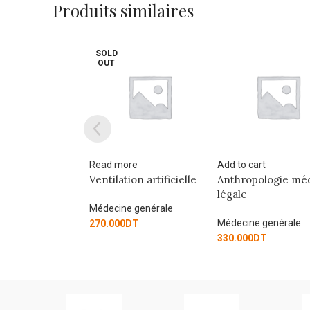
Produits similaires
more
Add to cart
Add to cart
ation artificielle
Anthropologie médico-
Ma bible de la 
légale
chinoise
ine genérale
Médecine genérale
Médecine genéral
00
DT
330.000
DT
112.500
DT