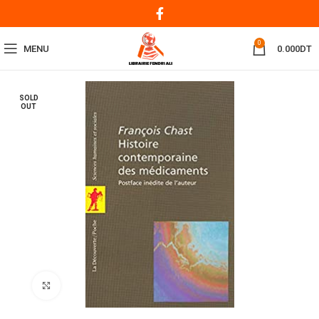
0
MENU
0.000
DT
SOLD
OUT
Click to enlarge