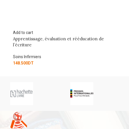
Add to cart
Ad
Apprentissage, évaluation et rééducation de
S’
l’écriture
So
Soins Infirmiers
10
148.500
DT