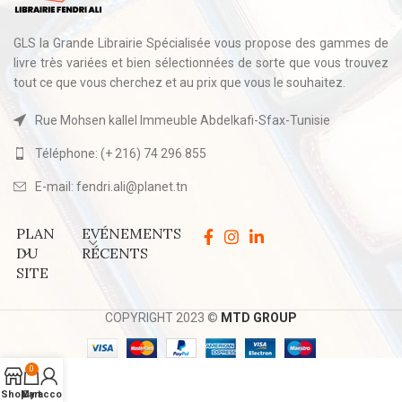
GLS la Grande Librairie Spécialisée vous propose des gammes de
livre très variées et bien sélectionnées de sorte que vous trouvez
tout ce que vous cherchez et au prix que vous le souhaitez.
Rue Mohsen kallel Immeuble Abdelkafi-Sfax-Tunisie
Téléphone: (+ 216) 74 296 855
E-mail: fendri.ali@planet.tn
PLAN
EVÉNEMENTS
DU
RÉCENTS
SITE
COPYRIGHT 2023 ©
MTD GROUP
0
Shop
My account
Cart