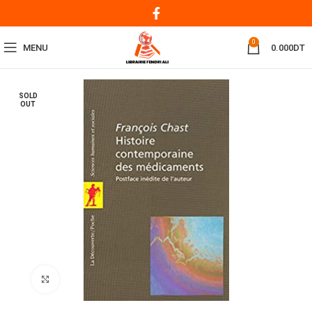
0
MENU
0.000
DT
SOLD
OUT
Click to enlarge