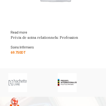
ead more
Read more
récis de soins relationnels: Profession
SOINS IN
ins Infirmiers
Soins Infirm
9.750
DT
434.000
DT