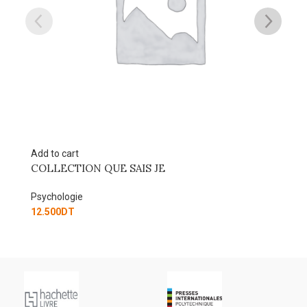
Add to cart
Re
COLLECTION QUE SAIS JE
L
Psychologie
Ps
12.500
DT
40