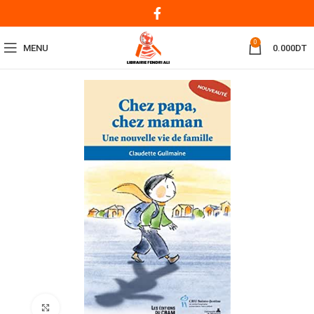
0
MENU
0.000
DT
Click to enlarge