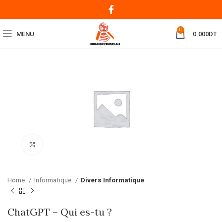
0
MENU
0.000
DT
Click to enlarge
Home
Informatique
Divers Informatique
ChatGPT – Qui es-tu ?