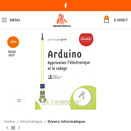
0
MENU
0.000
DT
-50%
SOLD
OUT
Click to enlarge
Home
Informatique
Divers Informatique