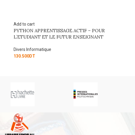
Add to cart
Ad
PYTHON APPRENTISSAGE ACTIF – POUR
C
L’ETUDIANT ET LE FUTUR ENSEIGNANT
A
Divers Informatique
Di
130.500
DT
17