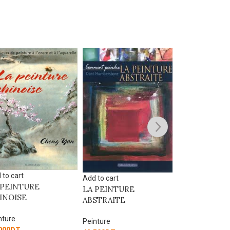
SOLD
OUT
Read more
Peindre la na
 to cart
Peinture
Add to cart
 PEINTURE
34.965
DT
LA PEINTURE
INOISE
ABSTRAITE
nture
Peinture