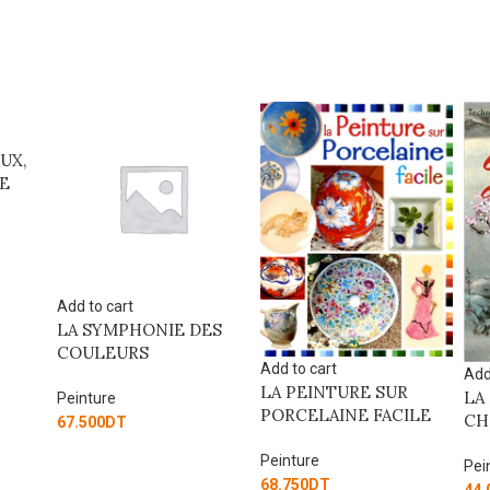
UX,
TE
Add to cart
LA SYMPHONIE DES
COULEURS
Add to cart
Add
LA PEINTURE SUR
LA
Peinture
PORCELAINE FACILE
CH
67.500
DT
Peinture
Pei
68.750
DT