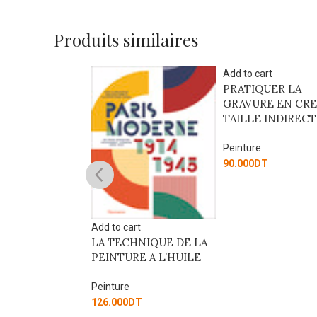
Produits similaires
Add to cart
PRATIQUER LA
GRAVURE EN CRE
TAILLE INDIREC
Peinture
90.000
DT
Add to cart
re
LA TECHNIQUE DE LA
NTINE ET SES
PEINTURE A L’HUILE
RES
Peinture
126.000
DT
T