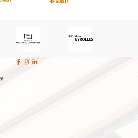
000
DT
42.500
DT
28
a