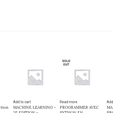
SOLD
OUT
Read more
Add to cart
Add
NG –
PROGRAMMER AVEC
MAITRISER SON
PY
PYTHON EN
PROJET SMSI EN 9
AP