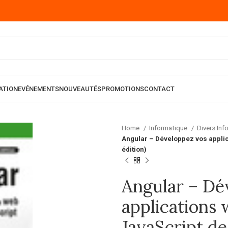
ATION
EVÉNEMENTS
NOUVEAUTÉS
PROMOTIONS
CONTACT
Home
Informatique
Divers In
Angular – Développez vos applic
édition)
Angular – Dé
applications
JavaScript de