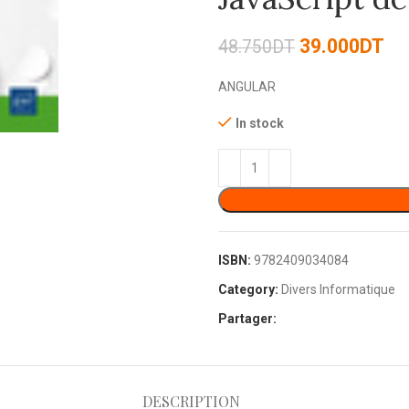
39.000
DT
48.750
DT
ANGULAR
In stock
ISBN:
9782409034084
Category:
Divers Informatique
Partager:
DESCRIPTION