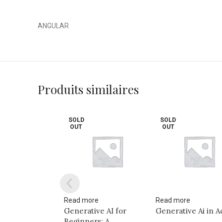
ANGULAR
Produits similaires
SOLD
OUT
re
Read more
Add to cart
ive AI for
Generative Ai in Action
MACHINE LEARNI
rs: A
2E EDITION –