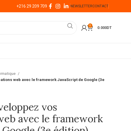
+216 29 209 709
NEWSLETTER
CONTACT
0
0.000
DT
formatique
ations web avec le framework JavaScript de Google (3e
veloppez vos
 web avec le framework
 Google (3e édition)