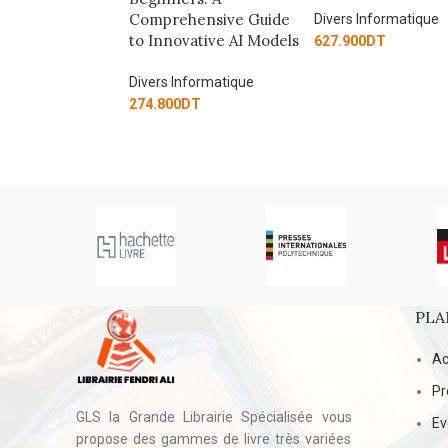
hensive Guide
PROGRAMMES LI
Divers Informatique
vative AI Models
(GPLV3)
627.900
DT
nformatique
Divers Informatique
DT
175.500
DT
PLA
Ac
Pr
GLS la Grande Librairie Spécialisée vous
E
propose des gammes de livre très variées