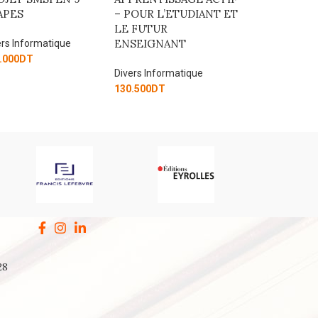
POUR L’ETUDIANT ET
DES AGENTS IA
Divers Informat
 FUTUR
126.000
DT
SEIGNANT
Divers Informatique
179.775
DT
ers Informatique
.500
DT
28