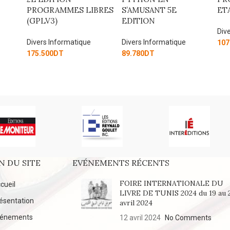
BRES
S’AMUSANT 5E
ETAPES
– 
EDITION
LE
EN
Divers Informatique
Divers Informatique
107.000
DT
Div
89.780
DT
130
N DU SITE
EVÉNEMENTS RÉCENTS
FOIRE INTERNATIONALE DU
cueil
LIVRE DE TUNIS 2024 du 19 au 
ésentation
avril 2024
vénements
12 avril 2024
No Comments