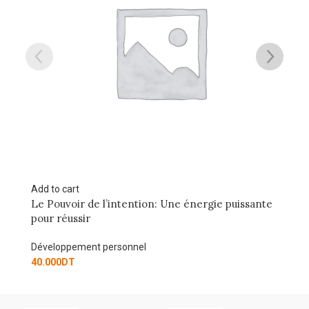
Add to cart
ntention: Une énergie puissante
AL AAMEL ACHIARIYA AL
Développement personnel
sonnel
40.000
DT