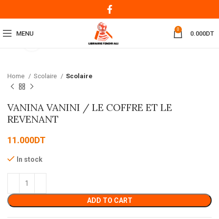
0
MENU
0.000
DT
Click to enlarge
Home
Scolaire
Scolaire
VANINA VANINI / LE COFFRE ET LE
REVENANT
11.000
DT
In stock
ADD TO CART