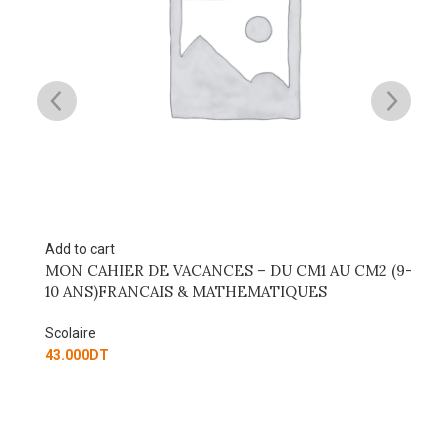
Add to cart
(8-9
MON CAHIER DE VACANCES – DU CM1 AU CM2 (9-
10 ANS)FRANCAIS & MATHEMATIQUES
Scolaire
43.000
DT
Ad
M
A