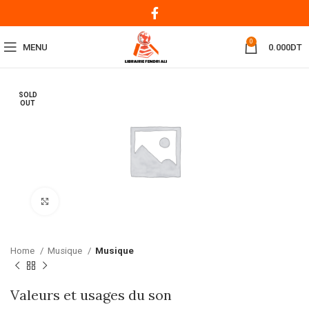
0
MENU
0.000
DT
SOLD
OUT
Click to enlarge
Home
Musique
Musique
Valeurs et usages du son