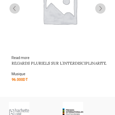
Read more
Re
REGARDS PLURIELS SUR L’INTERDISCIPLINARITE
Le
te
Musique
Mu
96.000
DT
24