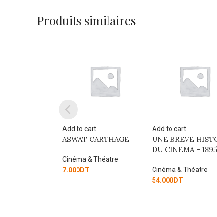
Produits similaires
 cart
Add to cart
Add to cart
T CARTHAGE
UNE BREVE HISTOIRE
Liste des article
DU CINEMA – 1895-2025
THEORIE DU
MONTAGE ENE
a & Théatre
DES IMAGES
Cinéma & Théatre
DT
54.000
DT
Cinéma & Théatre
130.050
DT