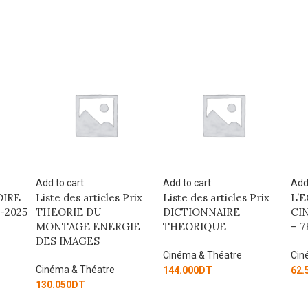
Add to cart
Add to cart
A
s Prix
Liste des articles Prix
L’ECONOMIE DU
L
DICTIONNAIRE
CINEMA EN 50 FICHES
C
RGIE
THEORIQUE
– 7E ED
C
Cinéma & Théatre
Cinéma & Théatre
6
144.000
DT
62.550
DT