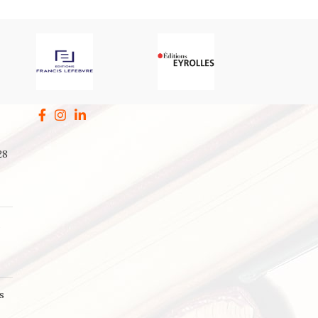
28
a
s