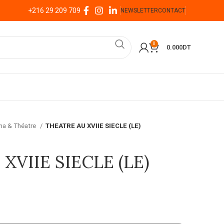
+216 29 209 709
NEWSLETTER
CONTACT
0
0.000
DT
ma & Théatre
THEATRE AU XVIIE SIECLE (LE)
XVIIE SIECLE (LE)