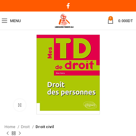
0
MENU
0.000
DT
Click to enlarge
Home
Droit
Droit civil