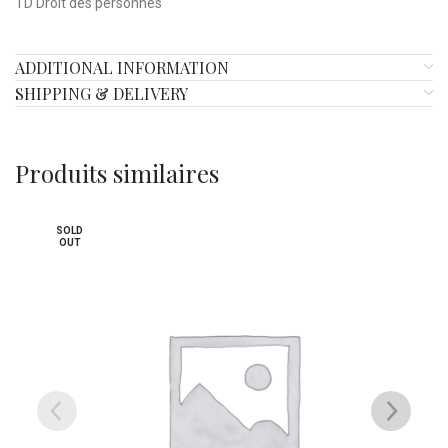
TD Droit des personnes
ADDITIONAL INFORMATION
SHIPPING & DELIVERY
Produits similaires
SOLD
SOLD
OUT
OUT