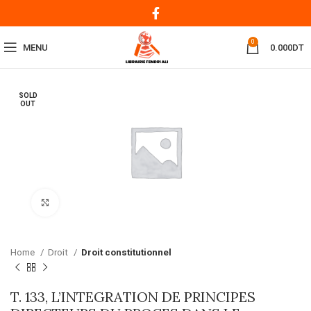
0
MENU
0.000
DT
SOLD
OUT
Click to enlarge
Home
Droit
Droit constitutionnel
T. 133, L’INTEGRATION DE PRINCIPES