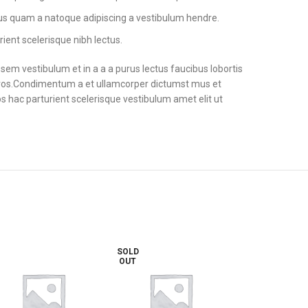
tus quam a natoque adipiscing a vestibulum hendre.
ient scelerisque nibh lectus.
em vestibulum et in a a a purus lectus faucibus lobortis
s eros.Condimentum a et ullamcorper dictumst mus et
 hac parturient scelerisque vestibulum amet elit ut
OLD
UT