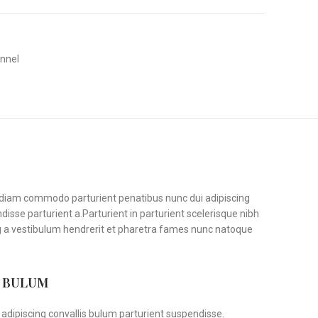
nnel
diam commodo parturient penatibus nunc dui adipiscing
disse parturient a.Parturient in parturient scelerisque nibh
g a vestibulum hendrerit et pharetra fames nunc natoque
S BULUM
adipiscing convallis bulum parturient suspendisse.