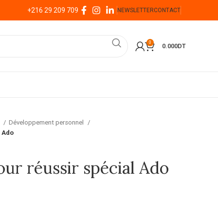
+216 29 209 709
NEWSLETTER
CONTACT
0
0.000
DT
l
Développement personnel
l Ado
our réussir spécial Ado