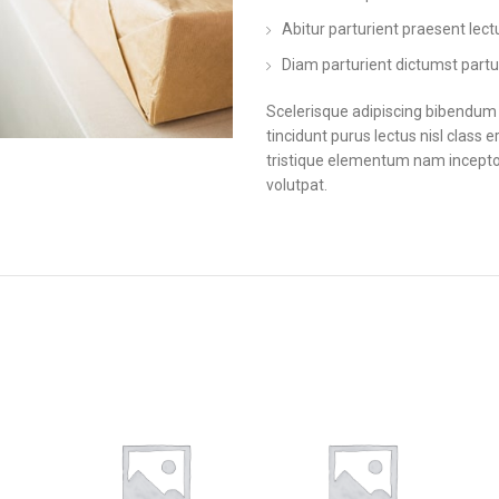
Abitur parturient praesent lec
Diam parturient dictumst partur
Scelerisque adipiscing bibendum s
tincidunt purus lectus nisl clas
tristique elementum nam inceptos
volutpat.
S
O