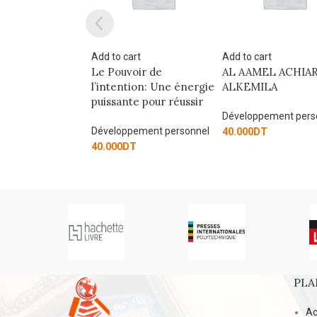
art
Add to cart
Add to cart
oir de
AL AAMEL ACHIARIYA
ARTESILIENCE M
tion: Une énergie
ALKEMILA
LIBERATION
te pour réussir
Développement personnel
Développement pers
pement personnel
40.000
DT
35.000
DT
T
PLA
Ac