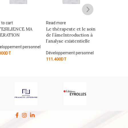
d more
Add to cart
Add to cart
thérapeute et le soin
LA SAGA D’AUREN
L’INTELLIGE
l’âmeIntroduction à
TOME 2
COEUR
nalyse existentielle
Développement personnel
Développement
eloppement personnel
42.275
DT
37.530
DT
.400
DT