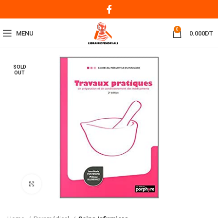
0
MENU
0.000
DT
SOLD
OUT
Click to enlarge