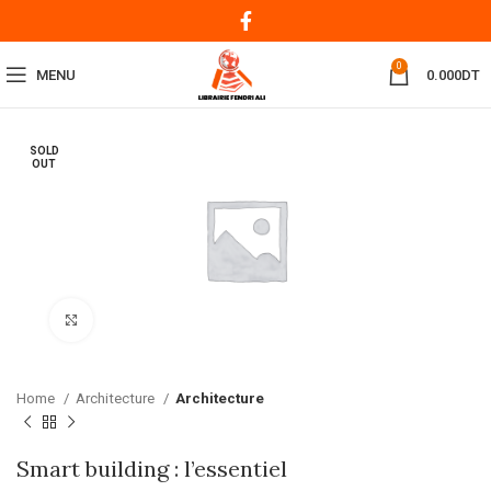
0
MENU
0.000
DT
SOLD
OUT
Click to enlarge
Home
Architecture
Architecture
Smart building : l’essentiel