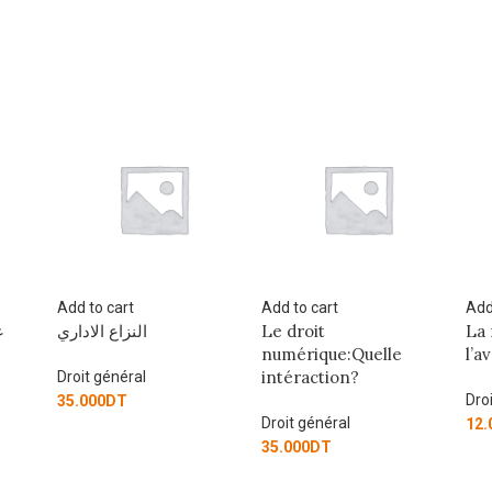
Add to cart
Add to cart
Add
ع
النزاع الاداري
Le droit
La 
numérique:Quelle
l’a
intéraction?
Droit général
Dro
35.000
DT
Droit général
12.
35.000
DT