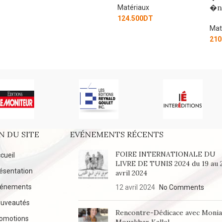
�n�c�e� �6�
Matériaux
124.500
DT
Matériaux
210.000
DT
N DU SITE
EVÉNEMENTS RÉCENTS
FOIRE INTERNATIONALE DU
cueil
LIVRE DE TUNIS 2024 du 19 au 
ésentation
avril 2024
vénements
12 avril 2024
No Comments
uveautés
Rencontre-Dédicace avec Moni
omotions
Mouakhar Kallel