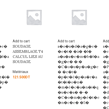
Add to cart
Add to cart
Add
s�o�u�d�a�g�e�
s�o�u�d�a�g�e�
SO
�e�t� �à� �l�
�e�t� �à� �l�
AS
a�s�s�e�m�b�l�a
a�s�s�e�m�b�l�a
LE
�g�e� �:�
�g�e� �:�
MA
�C�o�u�p�a�g�e
�P�l�a�n�s� �d�
� �e�t�
a�s�s�e�m�b�l�a
Mat
�p�r�é�p�a�r�a
�g�e�s�
130
�t�i�o�n�
�s�i�m�p�l�e�s�
�m�é�c�a�n�i�q
�e�t�
�u�e�s� �-�
�d�e�s�s�i�n�
�C�o�m�p�é�t�e
�d�e�
�n�c�e� �5�
�c�r�o�q�u�i�s�
�C�o�m�p�é�t�e