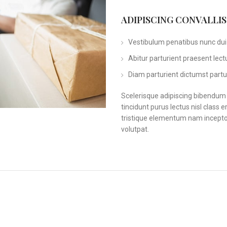
ADIPISCING CONVALLI
Vestibulum penatibus nunc dui 
Abitur parturient praesent lec
Diam parturient dictumst partur
Scelerisque adipiscing bibendum s
tincidunt purus lectus nisl clas
tristique elementum nam inceptos
volutpat.