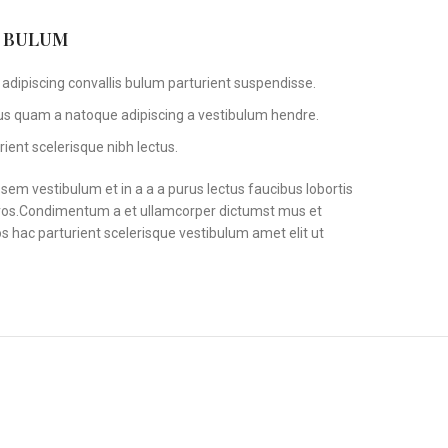
S BULUM
adipiscing convallis bulum parturient suspendisse.
tus quam a natoque adipiscing a vestibulum hendre.
ient scelerisque nibh lectus.
em vestibulum et in a a a purus lectus faucibus lobortis
s eros.Condimentum a et ullamcorper dictumst mus et
 hac parturient scelerisque vestibulum amet elit ut