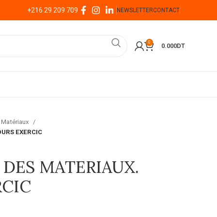
+216 29 209 709
NEWSLETTER
CONTACT
0
0.000
DT
Matériaux
OURS EXERCIC
 DES MATERIAUX.
RCIC