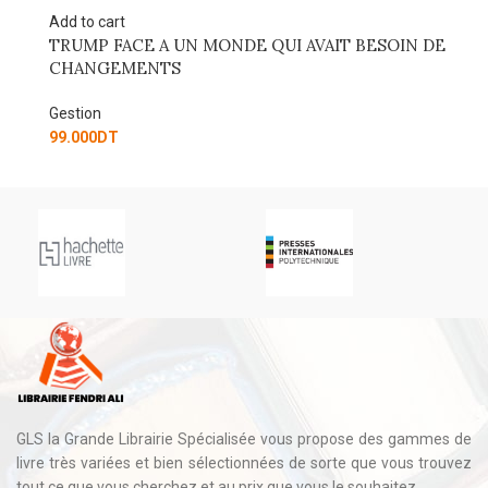
Add to cart
Ad
TRUMP FACE A UN MONDE QUI AVAIT BESOIN DE
L
CHANGEMENTS
Ge
Gestion
90
99.000
DT
GLS la Grande Librairie Spécialisée vous propose des gammes de
livre très variées et bien sélectionnées de sorte que vous trouvez
tout ce que vous cherchez et au prix que vous le souhaitez.