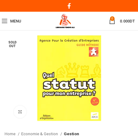
0
MENU
0.000
DT
SOLD
OUT
Click to enlarge
Home
Economie & Gestion
Gestion