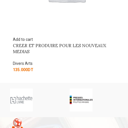
d to cart
Read more
REER ET PRODUIRE POUR LES NOUVEAUX
Gagner au
EDIAS
Divers Arts
vers Arts
90.000
DT
35.000
DT