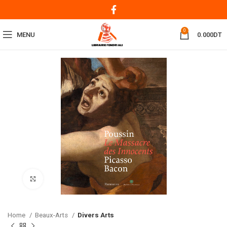
0
MENU
0.000
DT
Click to enlarge
Home
Beaux-Arts
Divers Arts