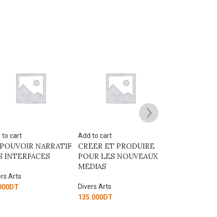
SOLD
OUT
 to cart
Read more
Add to cart
EER ET PRODUIRE
Gagner aux échecs
54 activités av
UR LES NOUVEAUX
carte micro:bi
DIAS
Divers Arts
Divers Arts
90.000
DT
ers Arts
67.500
DT
.000
DT