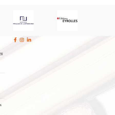
28
a
s