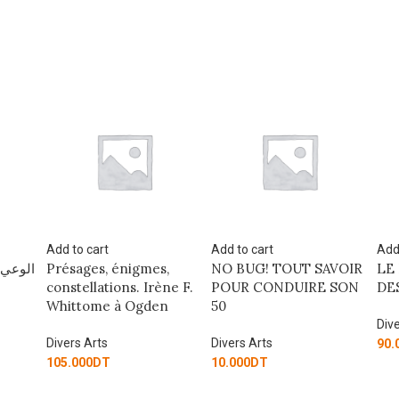
Add to cart
Add to cart
Add
,
NO BUG! TOUT SAVOIR
LE POUVOIR NARRATIF
CR
ne F.
POUR CONDUIRE SON
DES INTERFACES
PO
n
50
ME
Divers Arts
Divers Arts
Div
90.000
DT
10.000
DT
135