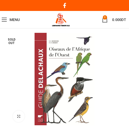
0
MENU
0.000
DT
SOLD
OUT
Click to enlarge