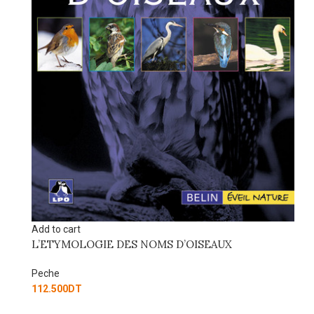
Ad
G
Pe
42
Add to cart
L’ETYMOLOGIE DES NOMS D’OISEAUX
Peche
112.500
DT