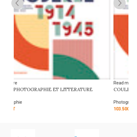
Re
C
Ph
20
Read more
COULEURS ET AMBIANCES
Photographie
103.500
DT