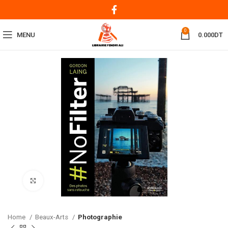
0
MENU
0.000
DT
Click to enlarge
Home
Beaux-Arts
Photographie