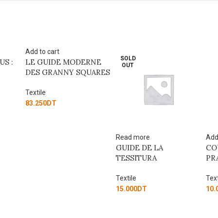
Add to cart
SOLD
US :
LE GUIDE MODERNE
OUT
DES GRANNY SQUARES
Textile
83.250
DT
Read more
Add
GUIDE DE LA
CO
TESSITURA
PR
Textile
Text
15.000
DT
10.