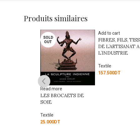
Produits similaires
Add to cart
SOLD
FIBRES, FILS, TISS
OUT
DE L’ARTISANAT A
L’INDUSTRIE
Textile
157.500
DT
Read more
LES BROCAETS DE
SOIE
art
Textile
OLOGIE
25.000
DT
TIEN DES
ES OUVRA