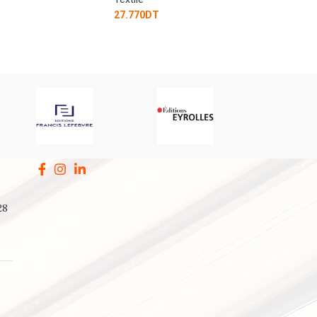
27.770
DT
28
a