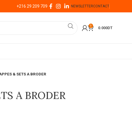
+216 29 209 709
NEWSLETTER
CONTACT
0
0.000
DT
APPES & SETS A BRODER
ETS A BRODER