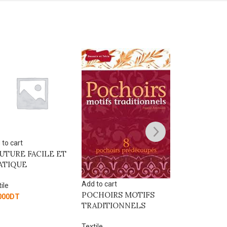
 to cart
Add to cart
UTURE FACILE ET
Bonnets facile
ATIQUE
amusants au c
Add to cart
ile
Textile
POCHOIRS MOTIFS
000
DT
75.450
DT
TRADITIONNELS
Textile