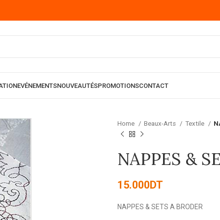
ATION
EVÉNEMENTS
NOUVEAUTÉS
PROMOTIONS
CONTACT
Home
Beaux-Arts
Textile
N
NAPPES & S
15.000
DT
NAPPES & SETS A BRODER