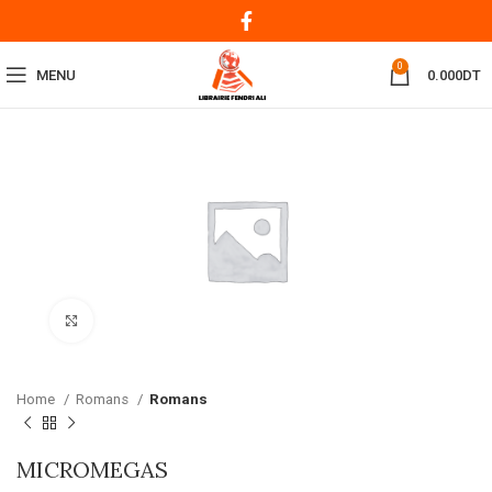
0
MENU
0.000
DT
Click to enlarge
Home
Romans
Romans
MICROMEGAS