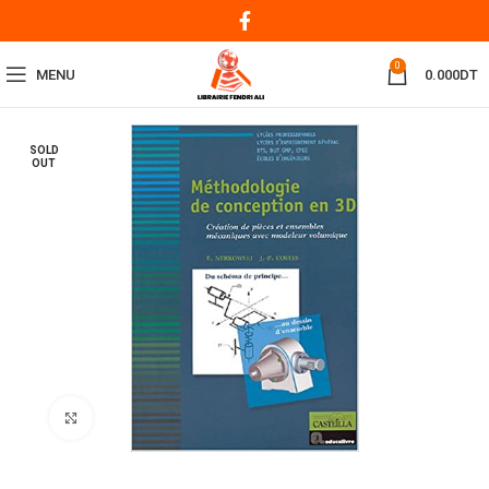
0
MENU
0.000
DT
SOLD
OUT
Click to enlarge