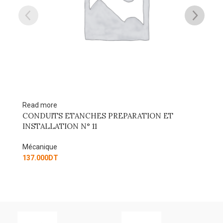
Read more
Ad
CONDUITS ETANCHES PREPARATION ET
P
INSTALLATION N° 11
Mé
Mécanique
19
137.000
DT