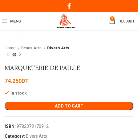
0
MENU
0.000
DT
Click to enlarge
Home
Beaux-Arts
Divers Arts
MARQUETERIE DE PAILLE
74.250
DT
In stock
ADD TO CART
ISBN:
9782378170912
Category:
Divers Arts