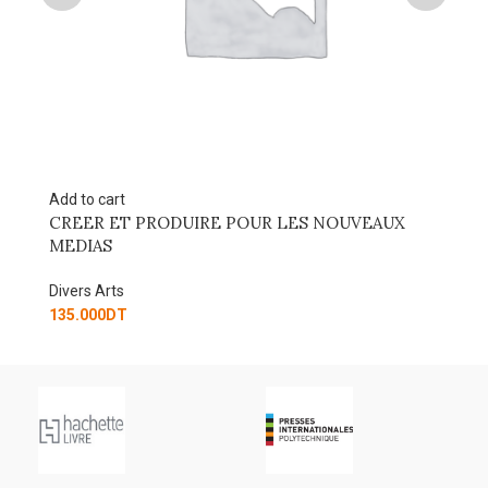
Add to cart
Re
CREER ET PRODUIRE POUR LES NOUVEAUX
Ga
MEDIAS
Di
Divers Arts
90
135.000
DT